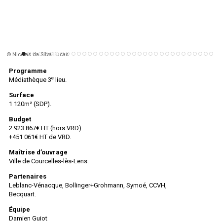
© Nicolas da Silva Lucas
Programme
e
Médiathèque 3
lieu.
Surface
1 120m² (SDP).
Budget
2 923 867€ HT (hors VRD)
+451 061€ HT de VRD.
Maîtrise d’ouvrage
Ville de Courcelles-lès-Lens.
Partenaires
Leblanc-Vénacque, Bollinger+Grohmann, Symoé, CCVH,
Becquart.
Équipe
Damien Guiot