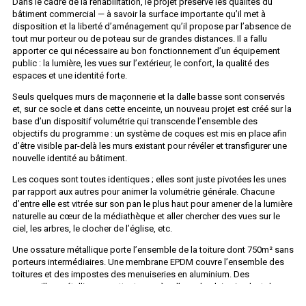
Dans le cadre de la réhabilitation, le projet préserve les qualités du
bâtiment commercial — à savoir la surface importante qu’il met à
disposition et la liberté d’aménagement qu’il propose par l’absence de
tout mur porteur ou de poteau sur de grandes distances. Il a fallu
apporter ce qui nécessaire au bon fonctionnement d’un équipement
public : la lumière, les vues sur l’extérieur, le confort, la qualité des
espaces et une identité forte.
Seuls quelques murs de maçonnerie et la dalle basse sont conservés
et, sur ce socle et dans cette enceinte, un nouveau projet est créé sur la
base d’un dispositif volumétrie qui transcende l’ensemble des
objectifs du programme : un système de coques est mis en place afin
d’être visible par-delà les murs existant pour révéler et transfigurer une
nouvelle identité au bâtiment.
Les coques sont toutes identiques ; elles sont juste pivotées les unes
par rapport aux autres pour animer la volumétrie générale. Chacune
d’entre elle est vitrée sur son pan le plus haut pour amener de la lumière
naturelle au cœur de la médiathèque et aller chercher des vues sur le
zita !
185 rue Solférino 59000 Lille
ciel, les arbres, le clocher de l’église, etc.
contact@zita.fr
Une ossature métallique porte l’ensemble de la toiture dont 750m² sans
Mentions légales
porteurs intermédiaires. Une membrane EPDM couvre l’ensemble des
toitures et des impostes des menuiseries en aluminium. Des
gargouilles métalliques mettent en scène l’eau de pluie circulant du
réseau de chéneaux vers les espaces verts alentour.