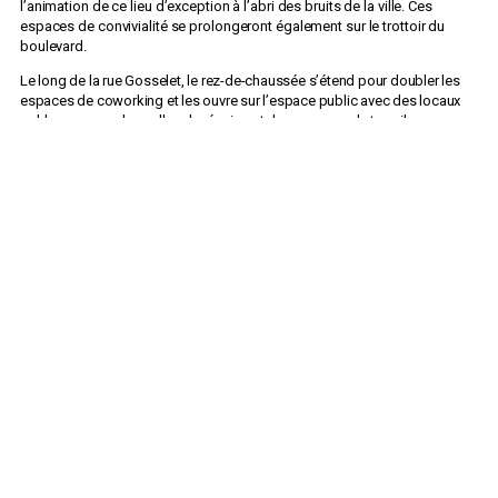
l’animation de ce lieu d’exception à l’abri des bruits de la ville. Ces
zita !
185 rue Solférino 59000 Lille
espaces de convivialité se prolongeront également sur le trottoir du
contact@zita.fr
boulevard.
Mentions légales
Le long de la rue Gosselet, le rez-de-chaussée s’étend pour doubler les
espaces de coworking et les ouvre sur l’espace public avec des locaux
nobles comme des salles de réunion et des espaces de travail
entrecoupés de patios plantés derrière un large mur-rideau aux effets de
vitrine. La façade est alors animée par un jeu de vitrages légèrement
réfléchissant qui multipliera la végétation des patios.
À l’arrière du bâtiment historique, les bâtiments les moins qualitatifs
sont démolis pour laisser place à un immeuble neuf accueillant 113
logements dont 62 en accession, 40 sociaux et 11 intermédiaires.
À l’instar du bâtiment historique, les logements neufs se développent
autour de trois cours paysagées dont les thématiques varient en
fonction des caractéristiques et des usages.