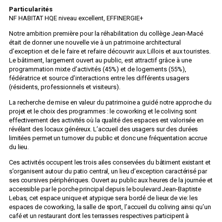
Particularités
NF HABITAT HQE niveau excellent, EFFINERGIE+
Notre ambition première pour la réhabilitation du collège Jean-Macé
était de donner une nouvelle vie à un patrimoine architectural
d’exception et de le faire et refaire découvrir aux Lillois et aux touristes.
Le bâtiment, largement ouvert au public, est attractif grâce à une
programmation mixte d’activités (45%) et de logements (55%),
fédératrice et source d’interactions entre les différents usagers
(résidents, professionnels et visiteurs).
La recherche de mise en valeur du patrimoine a guidé notre approche du
projet et le choix des programmes : le coworking et le coliving sont
effectivement des activités où la qualité des espaces est valorisée en
révélant des locaux généreux. L’accueil des usagers sur des durées
limitées permet un turnover du public et donc une fréquentation accrue
du lieu.
Ces activités occupent les trois ailes conservées du bâtiment existant et
s’organisent autour du patio central, un lieu d’exception caractérisé par
ses coursives périphériques. Ouvert au public aux heures de la journée et
accessible par le porche principal depuis le boulevard Jean-Baptiste
Lebas, cet espace unique et atypique sera bordé de lieux de vie: les
espaces de coworking, la salle de sport, l’accueil du coliving ainsi qu’un
café et un restaurant dont les terrasses respectives participent à